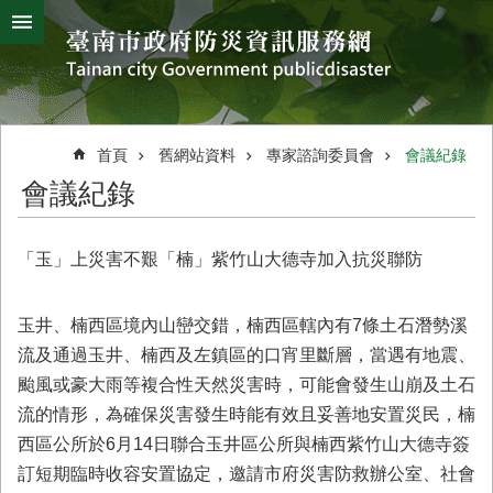
搜
跳到主要內容區塊
尋
進
階
搜
熱
颱
地
風
震
門
尋
關
首頁
舊網站資料
專家諮詢委員會
會議紀錄
鍵
災
會議紀錄
字
害
防
救
「玉」上災害不艱「楠」紫竹山大德寺加入抗災聯防
辦
公
室
玉井、楠西區境內山巒交錯，楠西區轄內有7條土石潛勢溪
簡
流及通過玉井、楠西及左鎮區的口宵里斷層，當遇有地震、
介
颱風或豪大雨等複合性天然災害時，可能會發生山崩及土石
災
流的情形，為確保災害發生時能有效且妥善地安置災民，楠
防
西區公所於6月14日聯合玉井區公所與楠西紫竹山大德寺簽
新
訂短期臨時收容安置協定，邀請市府災害防救辦公室、社會
聞