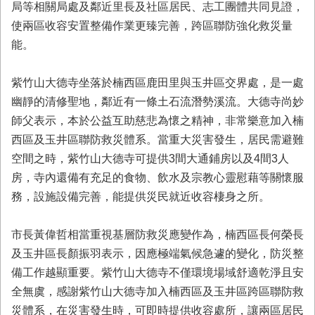
局等相關局處及鄰近里長及社區居民、志工團體共同見證，
業
使兩區收容安置整備作業更臻完善，跨區聯防強化救災量
務
能。
專
區
紫竹山大德寺坐落於楠西區鹿田里與玉井區交界處，是一處
便
幽靜的清修聖地，鄰近有一條土石流潛勢溪流。大德寺尚妙
民
服
師父表示，本於公益互助慈悲為懷之精神，非常樂意加入楠
務
西區及玉井區聯防救災體系。當重大災害發生，居民需避難
空間之時，紫竹山大德寺可提供3間大通鋪房以及4間3人
網
房，寺內還備有充足的食物、飲水及宗教心靈慰藉等關懷服
站
導
務，設施設備完善，能提供災民就近收容棲身之所。
覽
市長黃偉哲相當重視基層防救災應變作為，楠西區長何榮長
回
首
及玉井區長顏振羽表示，因應極端氣候急遽的變化，防災整
頁
備工作越顯重要。紫竹山大德寺不僅環境場域舒適乾淨且安
全無虞，感謝紫竹山大德寺加入楠西區及玉井區跨區聯防救
市
府
災體系，在災害發生時，可即時提供收容處所，讓兩區居民