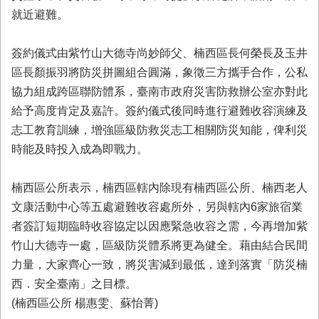
首
就近避難。
頁
簽約儀式由紫竹山大德寺尚妙師父、楠西區長何榮長及玉井
區長顏振羽將防災拼圖組合圓滿，象徵三方攜手合作，公私
協力組成跨區聯防體系，臺南市政府災害防救辦公室亦對此
給予高度肯定及嘉許。簽約儀式後同時進行避難收容演練及
志工教育訓練，增強區級防救災志工相關防災知能，俾利災
時能及時投入成為即戰力。
楠西區公所表示，楠西區轄內除現有楠西區公所、楠西老人
文康活動中心等五處避難收容處所外，另與轄內6家旅宿業
者簽訂短期臨時收容協定以因應緊急收容之需，今再增加紫
竹山大德寺一處，區級防災體系將更為健全。藉由結合民間
力量，大家齊心一致，將災害減到最低，達到落實「防災楠
西．安全臺南」之目標。
(楠西區公所 楊惠雯、蘇怡菁)