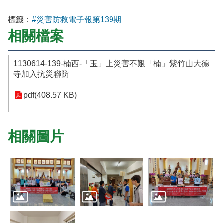
標籤：
#災害防救電子報第139期
相關檔案
1130614-139-楠西-「玉」上災害不艱「楠」紫竹山大德
寺加入抗災聯防
pdf(408.57 KB)
相關圖片