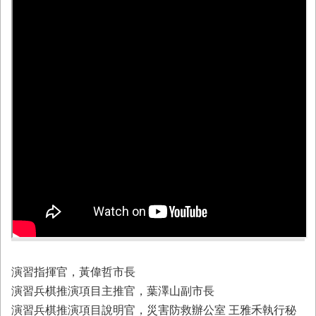
業
務
專
區
便
民
服
務
網
站
導
覽
回
首
頁
演習指揮官，黃偉哲市長
演習兵棋推演項目主推官，葉澤山副市長
市
府
演習兵棋推演項目說明官，災害防救辦公室 王雅禾執行秘