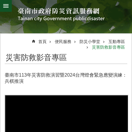
搜
跳到主要內容區塊
尋
進
階
搜
熱
颱
地
風
震
門
尋
關
首頁
便民服務
防災小學堂
互動專區
鍵
災害防救影音專區
災
字
害
災害防救影音專區
防
救
辦
臺南市113年災害防救演習暨2024台灣燈會緊急應變演練：
公
兵棋推演
室
簡
介
災
防
新
聞