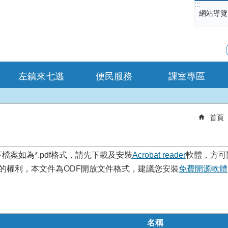
:::
網站導覽
左鎮來七逃
便民服務
課室專區
首頁
檔案如為*.pdf格式，請先下載及安裝
Acrobat reader
軟體，方可
的權利，本文件為ODF開放文件格式，建議您安裝
免費開源軟體
名稱