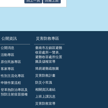
回上一頁
回最上面
公開資訊
災害防救專區
公開消息
臺南市左鎮區避難
收容處所一覽表、
活動專區
避難收容處所位置
圖及儲糧宣導
原住民族專區
簡易避難疏散圖
客家專區
災害防救計畫
性別主流化專區
防災小常識
申辦作業流程
相關資訊連結
登革熱防治專區及
預防注射疫苗接種
上班上課訊息
災害防救宣導