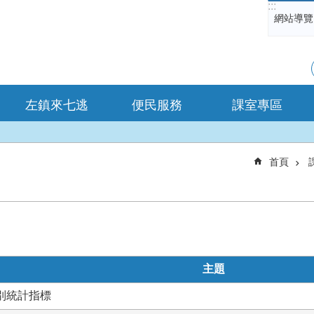
:::
網站導覽
左鎮來七逃
便民服務
課室專區
首頁
主題
性別統計指標