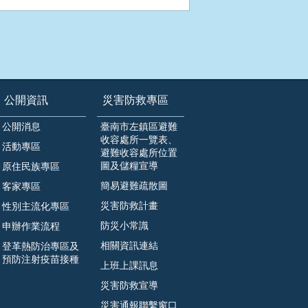
公開資訊
災害防救專區
公開消息
臺南市左鎮區避難
收容處所一覽表、
活動專區
避難收容處所位置
圖及儲糧宣導
原住民族專區
簡易避難疏散圖
客家專區
災害防救計畫
性別主流化專區
防災小常識
申辦作業流程
相關資訊連結
登革熱防治專區及
預防注射疫苗接種
上班上課訊息
災害防救宣導
災害通報聯繫窗口