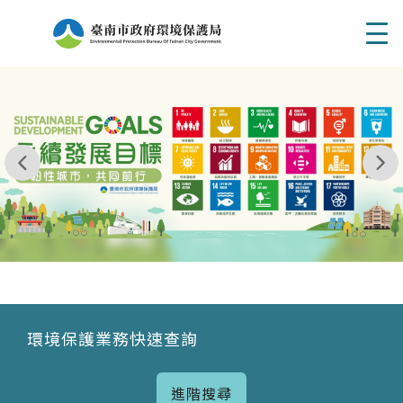
Men
我玩 耶一耶一耶 台南市東区府東街41巷6號 06 - 2
永續發展目標
環境保護業務快速查詢
進階搜尋