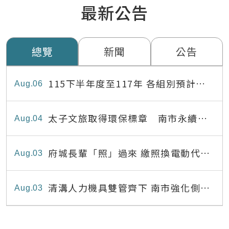
最新公告
總覽
新聞
公告
115下半年度至117年 各組別預計出
Aug
06
缺員額表
太子文旅取得環保標章 南市永續旅
Aug
04
宿達22家
府城長輩「照」過來 繳照換電動代步
Aug
03
最高補助8,000元
清溝人力機具雙管齊下 南市強化側溝
Aug
03
清疏效能