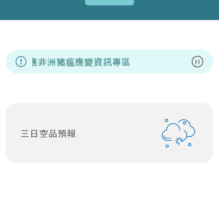
因應非洲豬瘟應變資訊專區
暫停
三日空品預報