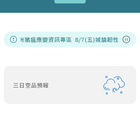
因應非洲豬瘟應變資訊專區
8/7(五)城鎮韌性(防
暫停
三日空品預報