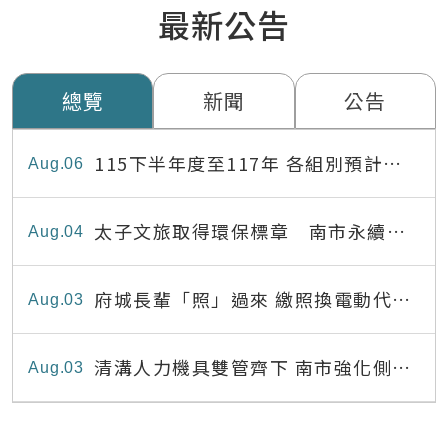
最新公告
總覽
新聞
公告
115下半年度至117年 各組別預計出
Aug
06
缺員額表
太子文旅取得環保標章 南市永續旅
Aug
04
宿達22家
府城長輩「照」過來 繳照換電動代步
Aug
03
最高補助8,000元
清溝人力機具雙管齊下 南市強化側溝
Aug
03
清疏效能