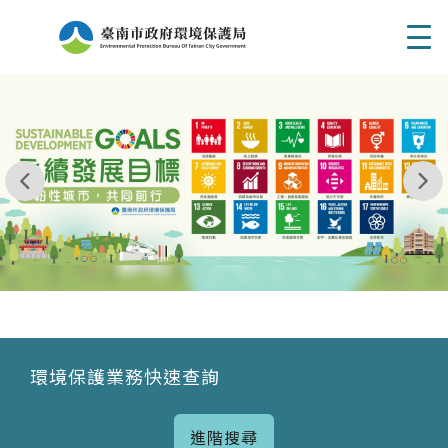
Men
我玩 耶一耶一耶 台南市東区府東街41巷6號 06 - 2
永續發展目標
環境保護業務快速查詢
進階搜尋