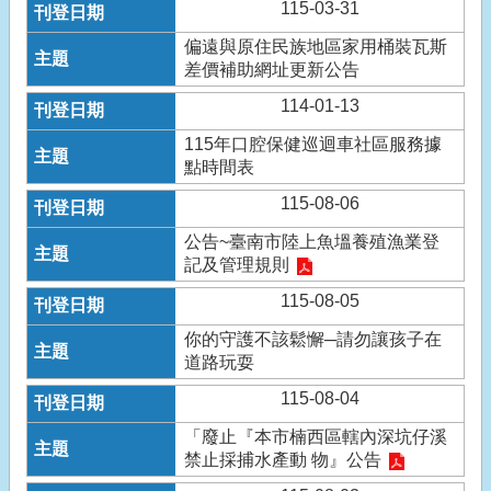
115-03-31
偏遠與原住民族地區家用桶裝瓦斯
差價補助網址更新公告
114-01-13
115年口腔保健巡迴車社區服務據
點時間表
115-08-06
公告~臺南市陸上魚塭養殖漁業登
記及管理規則
115-08-05
你的守護不該鬆懈─請勿讓孩子在
道路玩耍
115-08-04
「廢止『本市楠西區轄內深坑仔溪
禁止採捕水產動 物』公告