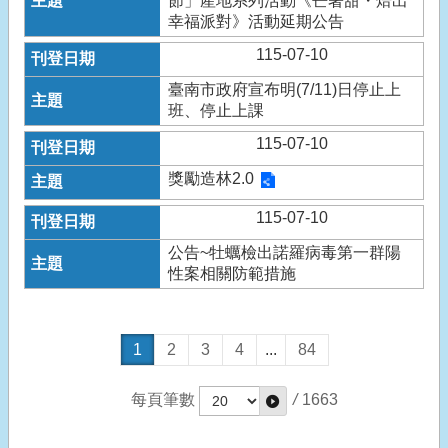
節」產地系列活動《芒著甜・焙出
幸福派對》活動延期公告
115-07-10
臺南市政府宣布明(7/11)日停止上
班、停止上課
115-07-10
獎勵造林2.0
115-07-10
公告~牡蠣檢出諾羅病毒第一群陽
性案相關防範措施
1
2
3
4
...
84
每頁筆數
/
1663