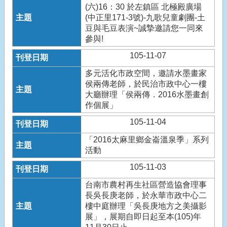
(六)16：30 於左鎮區 北極殿廣場
(中正里171-3號)-九歌兒童劇團-土
豆與毛豆表演~誠摯邀請您一同來
參與!
105-11-07
多元活化市政空間，邀請水墨畫家
侯兩傳老師，於民治市政中心一樓
大廳辦理「侯兩傳．2016水墨畫創
作個展」
105-11-04
「2016太麻里鄉金崙溫泉季」系列
活動
105-11-03
台南市農村再生社區營造協會理事
長吳長庚老師，於永華市政中心二
樓中庭辦理「吳長庚地方之美攝影
展」，展期自即日起至本(105)年