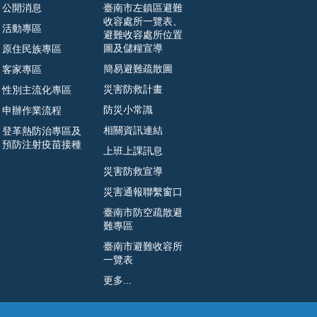
公開消息
臺南市左鎮區避難
收容處所一覽表、
活動專區
避難收容處所位置
圖及儲糧宣導
原住民族專區
簡易避難疏散圖
客家專區
災害防救計畫
性別主流化專區
防災小常識
申辦作業流程
相關資訊連結
登革熱防治專區及
預防注射疫苗接種
上班上課訊息
災害防救宣導
災害通報聯繫窗口
臺南市防空疏散避
難專區
臺南市避難收容所
一覽表
更多...