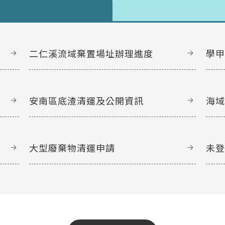
二仁溪流域棄置場址辦理進度
學
安南區底渣清運及公開資訊
海
大型廢棄物清運申請
未
文