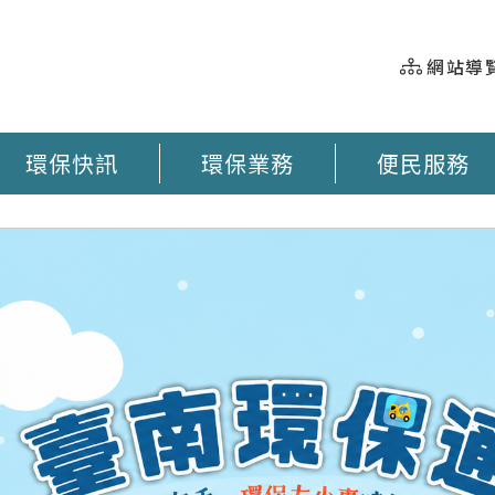
網站導
環保快訊
環保業務
便民服務
握 垃圾車即時動態 臺南市奉茶地圖 大型廢棄物清運 