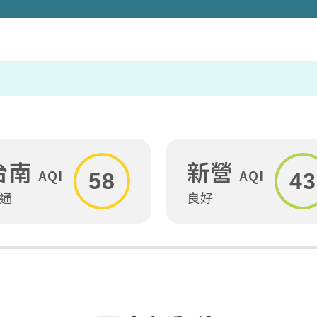
台南
新營
AQI
AQI
58
43
通
良好