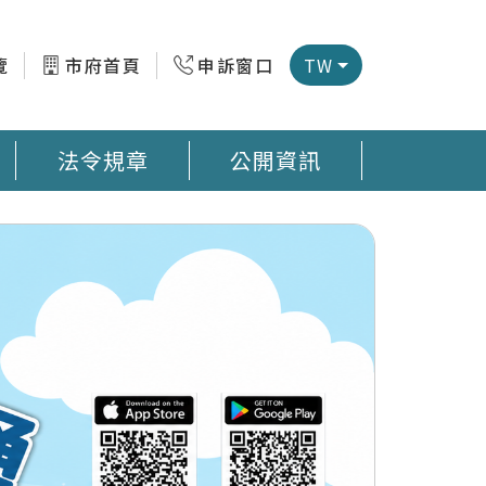
覽
市府首頁
申訴窗口
TW
法令規章
公開資訊
微型感測器地圖 臺南市公廁地圖 回收站地圖網
預防登革熱