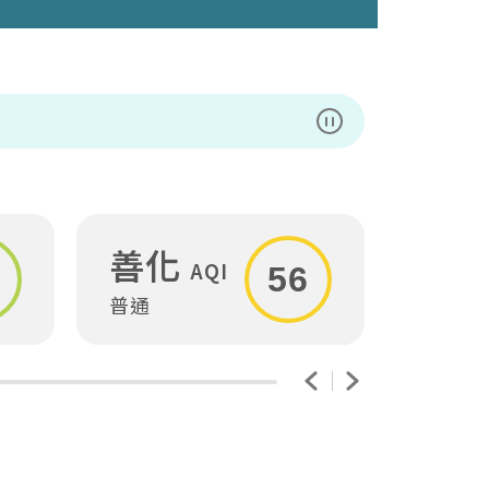
暫停播放
善化
安
AQI
56
普通
普通