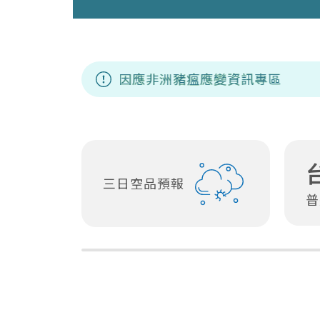
因應非洲豬瘟應變資訊專區
三日空品預報
普