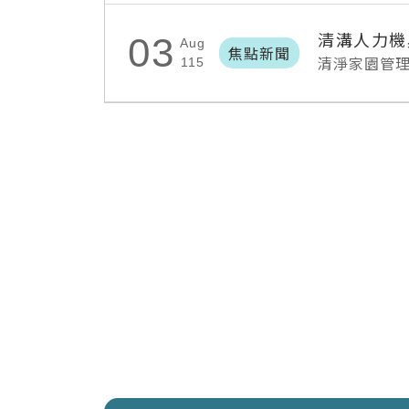
清溝人力機
03
Aug
焦點新聞
清淨家園管
115