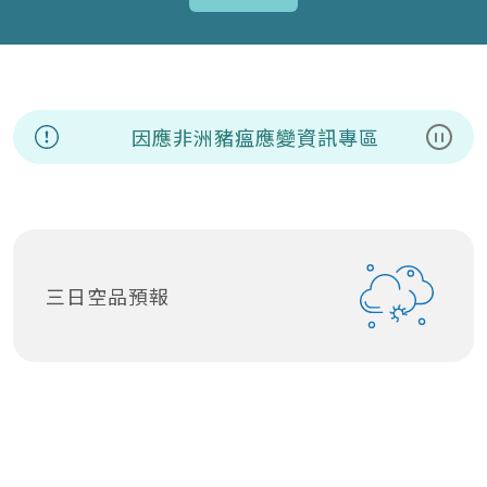
因應非洲豬瘟應變資訊專區
暫停
三日空品預報