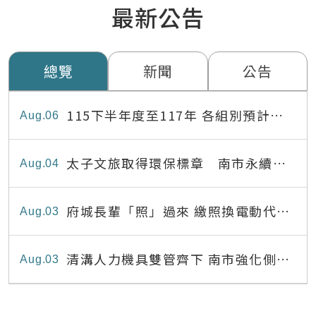
最新公告
總覽
新聞
公告
115下半年度至117年 各組別預計出
Aug
06
缺員額表
太子文旅取得環保標章 南市永續旅
Aug
04
宿達22家
府城長輩「照」過來 繳照換電動代步
Aug
03
最高補助8,000元
清溝人力機具雙管齊下 南市強化側溝
Aug
03
清疏效能