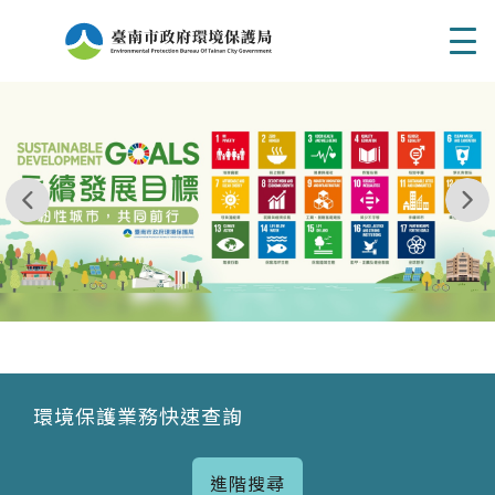
Men
我玩 耶一耶一耶 台南市東区府東街41巷6號 06 - 2
永續發展目標
環境保護業務快速查詢
進階搜尋