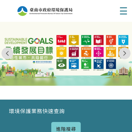
Men
我玩 耶一耶一耶 台南市東区府東街41巷6號 06 - 2
永續發展目標
環境保護業務快速查詢
進階搜尋