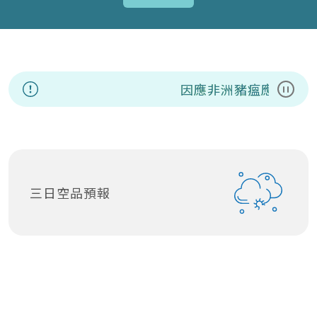
因應非洲豬瘟應變資訊
暫停
三日空品預報