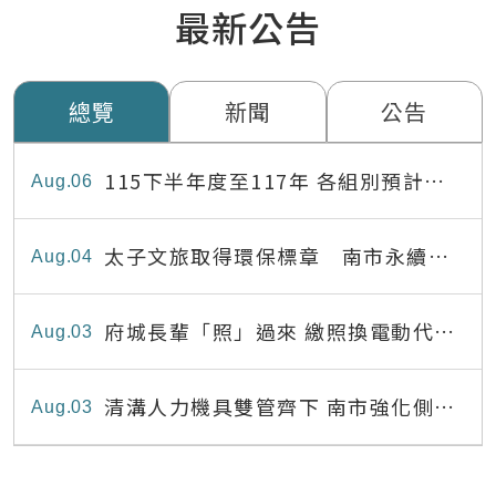
最新公告
總覽
新聞
公告
115下半年度至117年 各組別預計出
Aug
06
缺員額表
太子文旅取得環保標章 南市永續旅
Aug
04
宿達22家
府城長輩「照」過來 繳照換電動代步
Aug
03
最高補助8,000元
清溝人力機具雙管齊下 南市強化側溝
Aug
03
清疏效能