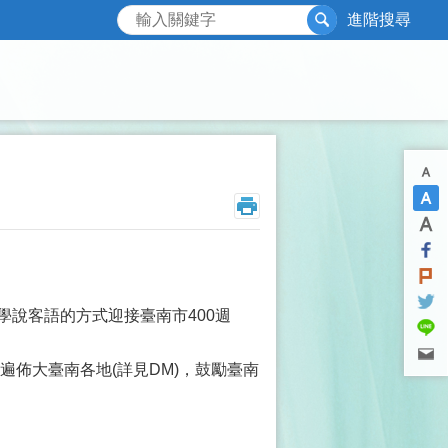
搜尋
進階搜尋
學說客語的方式迎接臺南市400週
且遍佈大臺南各地(詳見DM)，鼓勵臺南