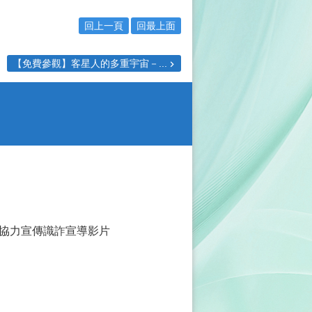
回上一頁
回最上面
【免費參觀】客星人的多重宇宙－...
協力宣傳識詐宣導影片