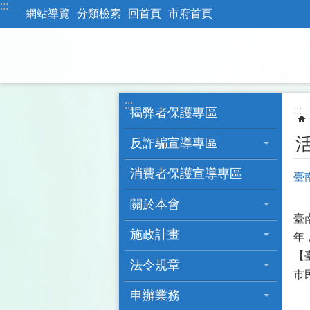
:::
跳到主要內容區塊
網站導覽
分類檢索
回首頁
市府首頁
:::
:::
揭弊者保護專區
反詐騙宣導專區
消費者保護宣導專區
臺
關於本會
臺
施政計畫
年
【
法令規章
市
申辦業務