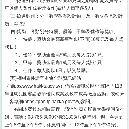
(二)徵選對象：現任職於立案幼兒園之教學相關人員等，
可以個人製作或團體協作(每組人員至多5人)。
(三)徵選類別：分「教學教案設計類」及「教材教具設計
類」等2類。
(四)獎勵：各類別分特優、優等、甲等及佳作等獎項。
１、特優：獎助金最高新臺幣(以下同)10萬元及每人獎
狀1只。
２、優等：獎助金最高5萬元及每人獎狀1只。
３、甲等：獎助金最高1萬元及每人獎狀1只。
４、佳作：每人獎狀1只，以資鼓勵。
(五)相關表件請至本會全球資訊網站
（https://www.hakka.gov.tw）/首頁/資訊公開/下載區「113
年度幼兒園客語教學優良教案及教材教具徵選活動」或幼來
上客專網(https://pphltp.hakka.gov.tw/)參閱。
二、有關本案報名相關事宜，請洽詢國立屏東大學楊明倫小
姐，電話：08-766-3800分機31803(服務時間：週一至週五
上午8時至下午5時，休息時間中午12時至下午1時30分)。