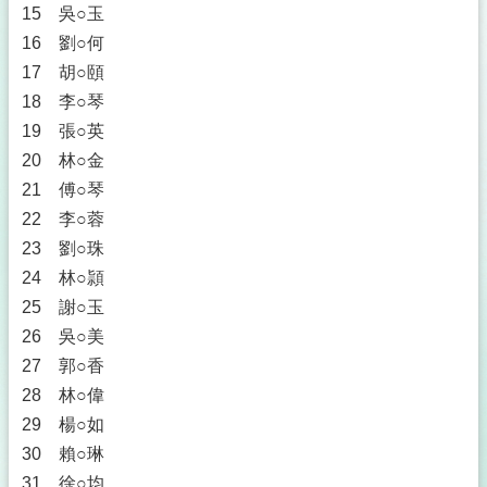
15 吳○玉
16 劉○何
17 胡○頤
18 李○琴
19 張○英
20 林○金
21 傅○琴
22 李○蓉
23 劉○珠
24 林○頴
25 謝○玉
26 吳○美
27 郭○香
28 林○偉
29 楊○如
30 賴○琳
31 徐○均