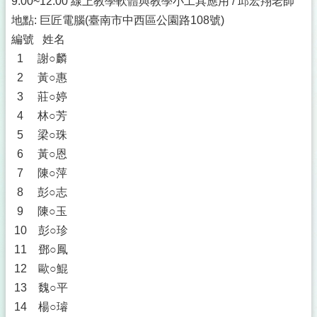
9:00~12:00 線上教學軟體與教學小工具應用 / 邱宏翔老師
地點: 巨匠電腦(臺南市中西區公園路108號)
編號 姓名
1 謝○麟
2 黃○惠
3 莊○婷
4 林○芳
5 梁○珠
6 黃○恩
7 陳○萍
8 彭○志
9 陳○玉
10 彭○珍
11 鄧○鳳
12 歐○鯤
13 魏○平
14 楊○璿