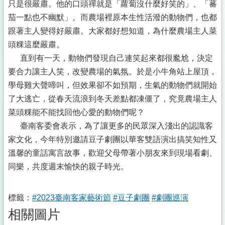
只是很嚴肅。他的口頭禪就是「蘿蔔沒什麼好笑的」、「蕃
茄一點也不幽默」。而農場裡原本生性活潑的動物們，也都
跟著主人變得好嚴肅。大家都好想知道，為什麼農場主人菜
頭粿這麼嚴肅。
直到有一天，動物們發現自己連笑起來都很尷尬，決定
要合力讓主人笑，改變農場的氣氛。於是小牛角站上屋頂，
學母雞大聲啼叫，但效果卻不如預期，生氣的動物們就開始
了大逃亡，從春天流浪到冬天差點都凍僵了，究竟農場主人
菜頭粿能不能找回他心愛的動物們呢？
臺南客委會表示，為了讓更多的民眾深入淺出的認識客
家文化，今年特別邀請豆子劇團以華客雙語演出搞笑知性又
溫馨的童話寓言故事，歡迎父母帶著小朋友來到現場看劇、
同樂，共度週末愉快的親子時光。
標籤：
#2023臺南客家藝術節
#豆子劇團
#劇團巡演
相關圖片