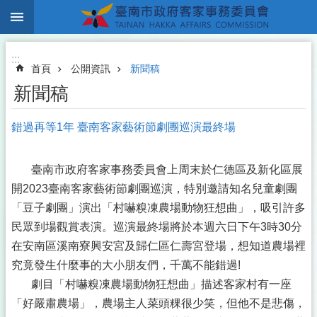
:::
跳到主要內容區塊
:::
首頁
公開資訊
新聞稿
新聞稿
錯過再等1年 臺南客家藝術節劇團巡演最終場
臺南市政府客家事務委員會上周末於仁德區及新化區展
開2023臺南客家藝術節劇團巡演，特別邀請知名兒童劇團
「豆子劇團」演出「村嚇糗凍農場動物狂想曲」，吸引許多
民眾到場觀賞表演。巡演最終場將於本週六日下午3時30分
在安南區溪南寮興安宮及歸仁區仁壽宮登場，想知道農場裡
究竟發生什麼事的大小朋友們，千萬不能錯過!
劇目「村嚇糗凍農場動物狂想曲」描述客家村有一座
「好嚴肅農場」，農場主人菜頭粿很少笑，但他不是悲傷，