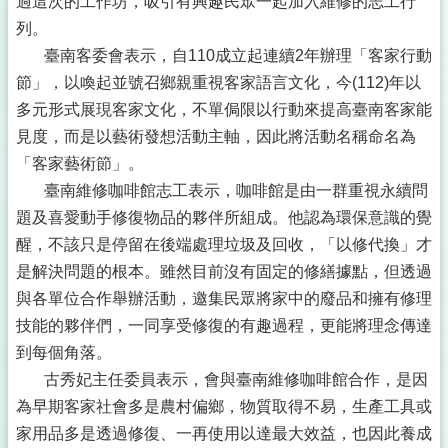
過這次的工作坊，吸引有興趣民眾一起加入維修的志工行
列。
臺南客委會表示，自110成立起連續2年辦理「客家行動
節」，以喚起並號召鄉親重視客家語言文化，今(112)年以
多元形式展現客家文化，不單侷限以行動來提高臺南客家能
見度，而是以藝術發想活動主軸，因此將活動名稱命名為
「客家藝術節」。
臺南維修咖啡館志工表示，咖啡館是由一群重視永續問
題及喜愛動手修復物品的夥伴所組成。他認為環保意識的覺
醒，不該只是停留在後端處理垃圾及回收，「以修代換」才
是解決問題的根本。雖然目前沒有固定的修繕據點，但透過
與各單位合作舉辦活動，邀集民眾將家中的廢品和擁有修理
技能的夥伴們，一同享受修復的有趣過程，更能將理念傳達
到每個角落。
古秀妃主任委員表示，會與臺南維修咖啡館合作，是因
為早期客家社會多是農村偏鄉，物質取得不易，生產工具或
家用品多是透過修復、一再使用以達最大效益，也因此養成