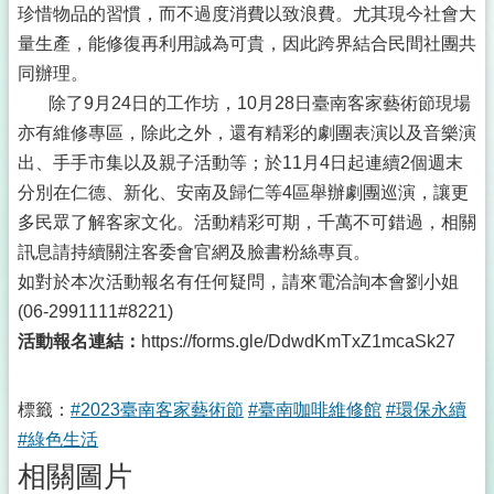
珍惜物品的習慣，而不過度消費以致浪費。尤其現今社會大
量生產，能修復再利用誠為可貴，因此跨界結合民間社團共
同辦理。
除了9月24日的工作坊，10月28日臺南客家藝術節現場
亦有維修專區，除此之外，還有精彩的劇團表演以及音樂演
出、手手市集以及親子活動等；於11月4日起連續2個週末
分別在仁德、新化、安南及歸仁等4區舉辦劇團巡演，讓更
多民眾了解客家文化。活動精彩可期，千萬不可錯過，相關
訊息請持續關注客委會官網及臉書粉絲專頁。
如對於本次活動報名有任何疑問，請來電洽詢本會劉小姐
(06-2991111#8221)
活動報名連結：
https://forms.gle/DdwdKmTxZ1mcaSk27
標籤：
#2023臺南客家藝術節
#臺南咖啡維修館
#環保永續
#綠色生活
相關圖片