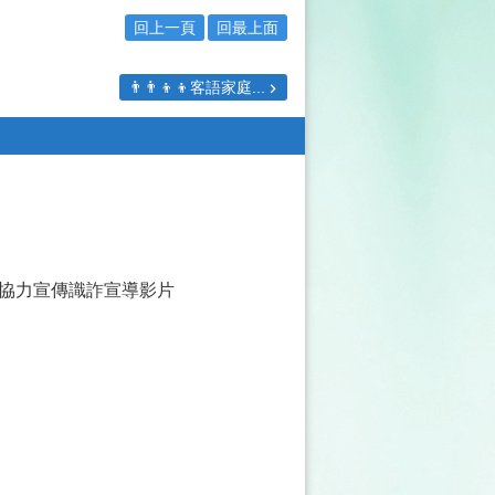
回上一頁
回最上面
👨‍👨‍👦‍👦客語家庭...
協力宣傳識詐宣導影片