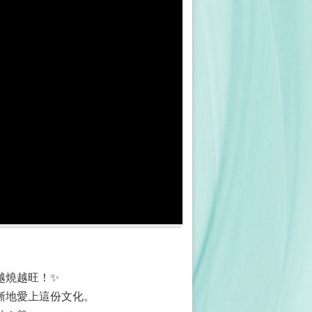
越燒越旺！✨
漸地愛上這份文化。