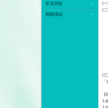
常見問答
(
(
相關連結
(
「
【
1
2