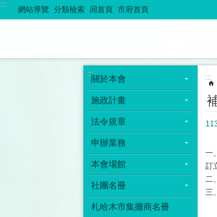
:::
跳到主要內容區塊
網站導覽
分類檢索
回首頁
市府首頁
:::
:::
關於本會
施政計畫
法令規章
1
申辦業務
一
本會場館
訂
二
社團名冊
三
札哈木市集攤商名冊