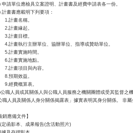
一) 申請單位應檢具立案證明、計畫書及經費申請表各一份。
二) 計畫書應載明下列要項：
1.計畫名稱。
2.計畫緣起。
3.計畫目標。
4.計畫執行主辦單位、協辦單位、指導或贊助單位。
5.計畫實施時間。
6.計畫實施地點。
7.計畫項目與內容。
8.預期效益。
9.經費概算表。
三)公職人員或其關係人與公職人員服務之機關團體或受其監督之
公職人員及關係人身分關係揭露表」據實表明其身分關係。 非屬
核銷應備文件】
.核定函影本、成果報告(含活動照片)
.領據及存摺影本