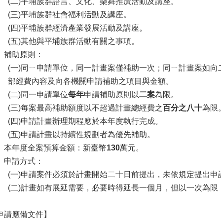
(二)平埔族群語言、文化、樂舞推廣活動及講座。
(三)平埔族群社會福利活動及講座。
(四)平埔族群經濟產業發展活動及講座。
(五)其他與平埔族群活動有關之事項。
、補助原則：
(一)同ㄧ申請單位，同一計畫案僅補助一次；同ㄧ計畫案如
部經費內容及向各機關申請補助之項目與金額。
(二)同一申請單位
每年
申請補助原則以
二案
為限。
(三)每案最高補助額度以不超過計畫總經費之
百分之八十
為限
(四)申請計畫辦理期程應於本年度執行完成。
(五)申請計畫以持續性規劃者為優先補助。
、本年度全案預算金額：新臺幣
130
萬元。
、申請方式：
(一)申請案件必須於計畫開始二十日前提出，未依規定提出申
(二)計畫如有展延需要，必要時得延長一個月，但以一次為
申請應備文件】