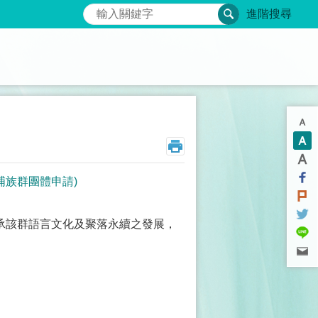
搜尋
進階搜尋
埔族群團體申請)
承該群語言文化及聚落永續之發展，