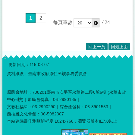
1
2
每頁筆數
/
24
回上一頁
回最上面
:::
更新日期：
115-08-07
資料維護：臺南市政府原住民族事務委員會
原民會地址：708201臺南市安平區永華路二段6號6樓 (永華市政
中心6樓)｜原民會傳真：06-2990185｜
文教社福科：06-2990290｜綜合產發科：06-3901553｜
西拉雅文化會館：06-5982307
本站建議最佳瀏覽解析度 1024x768，瀏覽器版本IE7.0以上