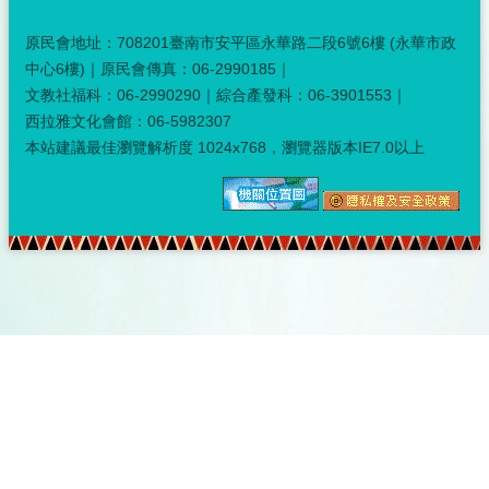
原民會地址：708201臺南市安平區永華路二段6號6樓 (永華市政
中心6樓)｜原民會傳真：06-2990185｜
文教社福科：06-2990290｜綜合產發科：06-3901553｜
西拉雅文化會館：06-5982307
本站建議最佳瀏覽解析度 1024x768，瀏覽器版本IE7.0以上