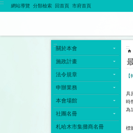
:::
跳到主要內容區塊
網站導覽
分類檢索
回首頁
市府首頁
:::
:::
關於本會
施政計畫
法令規章
【
申辦業務
具
本會場館
時
為
社團名冊
札哈木市集攤商名冊
標