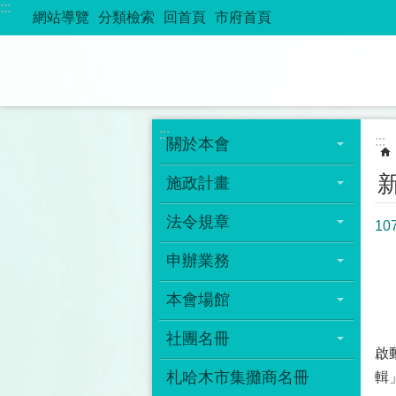
:::
跳到主要內容區塊
網站導覽
分類檢索
回首頁
市府首頁
:::
:::
關於本會
施政計畫
法令規章
1
申辦業務
本會場館
札
社團名冊
啟
札哈木市集攤商名冊
輯