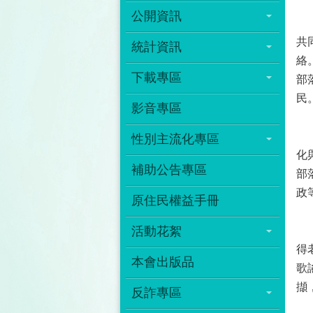
公開資訊
開
共
統計資訊
絡
下載專區
部
民
影音專區
張
性別主流化專區
化
補助公告專區
部
政
原住民權益手冊
活動花絮
頭
得
本會出版品
歌
擷
反詐專區