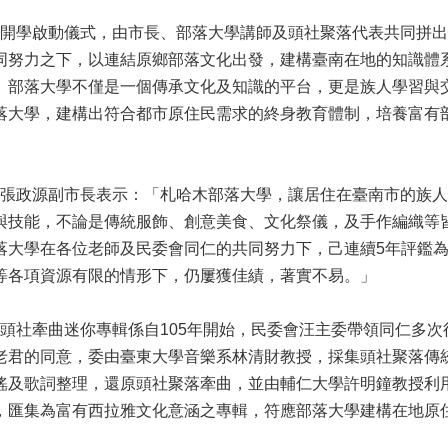
學啟動儀式，由市長、部落大學講師及頭社聚落代表共同拼出部
同努力之下，以連結原鄉部落文化出發，建構臺南在地的知識體
。部落大學不僅是一個傳承文化及知識的平台，更是族人學習與
落大學，建構出符合都市原住民需求的終身教育體制，培養富有
。
政源副市長表示：「札哈木部落大學，讓居住在臺南市的族人
與技能，不論是傳統服飾、創意美食、文化祭儀，及手作編織等
落大學在各位老師及民委會同仁的共同努力下，己連續5年評鑑
等各項資源有限的情形下，仍屢獲佳績，著實不易。」
社牽曲迷你專輯係自105年開始，民委會汪主委帶領同仁多次
老君的同意，委由臺東大學音樂系林清財教授，採集頭社聚落傳
謠及歌詞整理，還原頭社聚落牽曲，並由輔仁大學許明鐘教授利
，匯集為富有西拉雅文化意涵之專輯，符應部落大學建構在地原