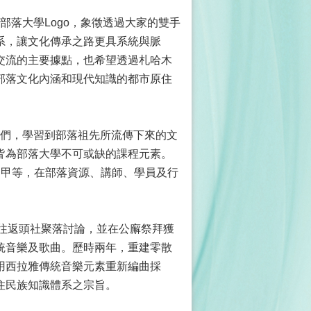
落大學Logo，象徵透過大家的雙手
系，讓文化傳承之路更具系統與脈
交流的主要據點，也希望透過札哈木
部落文化內涵和現代知識的都市原住
們，學習到部落祖先所流傳下來的文
皆為部落大學不可或缺的課程元素。
為甲等，在部落資源、講師、學員及行
往返頭社聚落討論，並在公廨祭拜獲
統音樂及歌曲。歷時兩年，重建零散
用西拉雅傳統音樂元素重新編曲採
住民族知識體系之宗旨
。