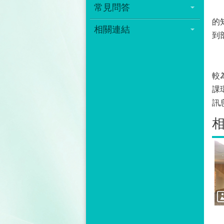
常見問答
部
的
相關連結
到
今
較
課
訊