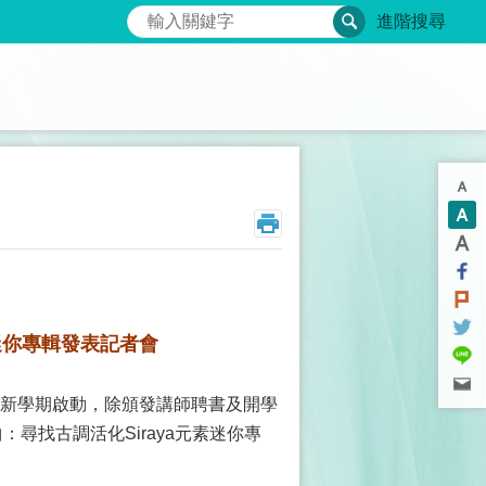
搜尋
進階搜尋
迷你專輯發表記者會
學新學期啟動，除頒發講師聘書及開學
尋找古調活化Siraya元素迷你專