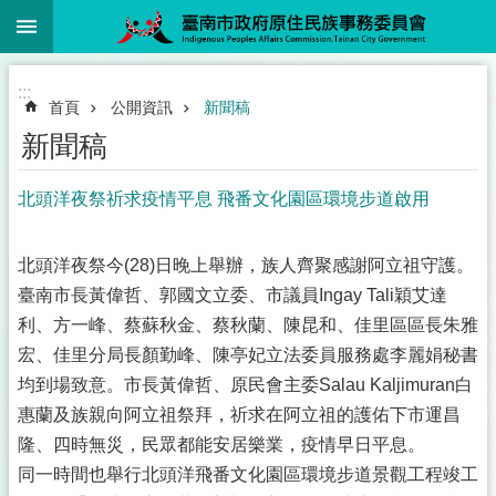
:::
跳到主要內容區塊
:::
首頁
公開資訊
新聞稿
新聞稿
北頭洋夜祭祈求疫情平息 飛番文化園區環境步道啟用
北頭洋夜祭今(28)日晚上舉辦，族人齊聚感謝阿立祖守護。
臺南市長黃偉哲、郭國文立委、市議員Ingay Tali穎艾達
利、方一峰、蔡蘇秋金、蔡秋蘭、陳昆和、佳里區區長朱雅
宏、佳里分局長顏勤峰、陳亭妃立法委員服務處李麗娟秘書
均到場致意。市長黃偉哲、原民會主委Salau Kaljimuran白
惠蘭及族親向阿立祖祭拜，祈求在阿立祖的護佑下市運昌
隆、四時無災，民眾都能安居樂業，疫情早日平息。
同一時間也舉行北頭洋飛番文化園區環境步道景觀工程竣工