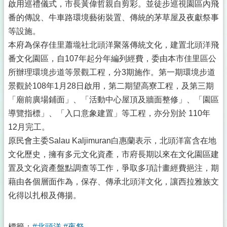
啟用巡禮儀式，市長黃偉哲親自剪彩。並徒步巡視園區內飛
番的傳說、牛車路環境藝術裝置、傳統的茅草屋及夜獻祭事
等設施。
本府為保存佳里蕭壠社北頭洋聚落傳統文化，建置北頭洋飛
番文化園區，自107年起分年編列經費，委由本市佳里區公
所辦理環境步道等景觀工程，分3期施作。第一期環境步道
景觀於108年1月28日啟用，第二期望高寮工程，及第三期
「廟前廣場鋪面」、「活動中心屋頂及牆面整修」、「園區
導覽指標」、「入口意象建置」等工程，亦分別於 110年
12月完工。
原民會主委Salau Kaljimuran白惠蘭表示，北頭洋富含在地
文化歷史，擁有多元文化資產，市府長期以來在文化園區建
置及文化資產盤點調查等工作，爭取多項計畫經費挹注，期
藉由各個層面作為，保存、傳承北頭洋文化，讓西拉雅族文
化得以扎根及傳揚。
標籤：
#北頭洋
#夜祭