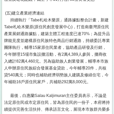
(五)建立產業經濟連結
持續執行「Tabe札哈木樂原」通路據點整合計畫，新建
Tabe札哈木樂原(原住民創意發展中心)，打造南臺灣原住民
產業展銷通路據點，建築主體工程進度已達70%；為提升品
牌能見度並建構原住民族特色商品行銷通路，持續委託專業
團隊執行，輔導15家原住民業者，協助產品研發及行銷，
今年辦理15場市集設攤活動，有2萬4,389人參與，攤商收
入總計82萬4,460元。另為協助族人創業發展，輔導本市族
人申辦原住民族綜合發展基金貸款，今年輔導20件，共核
貸540萬元；同時也補助經濟弱勢族人建購及修繕住宅，今
年補助16戶原住民家戶，共補助292萬8,000元。
最後，白惠蘭Salau Kaljimuran主任委員表示，不論是
法定原住民或市定原住民，皆為原住民的一份子，本府將持
續提供完善生活扶持、傳承語言文化，展現本市族群共榮多