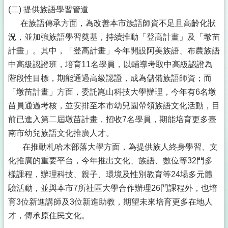
(二) 提供族語學習管道
在族語傳承方面，為改善本市族語師資不足且高齡化狀
況，並加強族語學習奠基，持續推動「登高計畫」及「墩苗
計畫」。其中，「登高計畫」今年開設阿美族語、布農族語
中高級認證班，培育11名學員，以輔導考取中高級認證為
階段性目標，期能通過高級認證，成為儲備族語師資；而
「墩苗計畫」方面，委託崑山科技大學辦理，今年有6名墩
苗員通過考核，並安排至本市幼兒園帶領族語文化活動，目
前已進入第二屆墩苗計畫，招收7名學員，期能培育更多臺
南市幼兒族語文化推廣人才。
在推動札哈木部落大學方面，為提供族人終身學習、文
化推廣的重要平台，今年推出文化、族語、數位等32門多
樣課程，辦理科技、親子、環境及性別教育等24場多元體
驗活動，並與本市7所社區大學合作辦理26門課程外，也培
育3位新進講師及3位新進助教，期望未來培育更多在地人
才，傳承原住民文化。