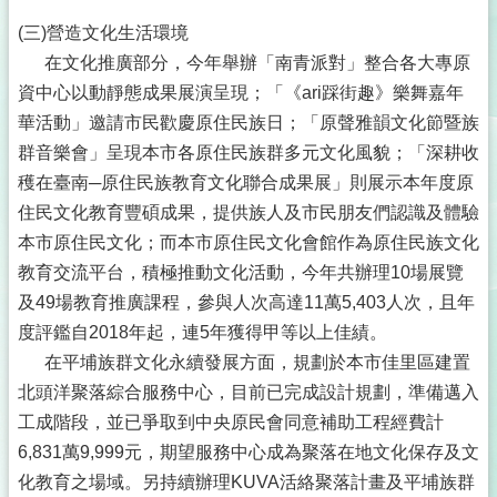
(三)營造文化生活環境
在文化推廣部分，今年舉辦「南青派對」整合各大專原
資中心以動靜態成果展演呈現；「《ari踩街趣》樂舞嘉年
華活動」邀請市民歡慶原住民族日；「原聲雅韻文化節暨族
群音樂會」呈現本市各原住民族群多元文化風貌；「深耕收
穫在臺南─原住民族教育文化聯合成果展」則展示本年度原
住民文化教育豐碩成果，提供族人及市民朋友們認識及體驗
本市原住民文化；而本市原住民文化會館作為原住民族文化
教育交流平台，積極推動文化活動，今年共辦理10場展覽
及49場教育推廣課程，參與人次高達11萬5,403人次，且年
度評鑑自2018年起，連5年獲得甲等以上佳績。
在平埔族群文化永續發展方面，規劃於本市佳里區建置
北頭洋聚落綜合服務中心，目前已完成設計規劃，準備邁入
工成階段，並已爭取到中央原民會同意補助工程經費計
6,831萬9,999元，期望服務中心成為聚落在地文化保存及文
化教育之場域。另持續辦理KUVA活絡聚落計畫及平埔族群