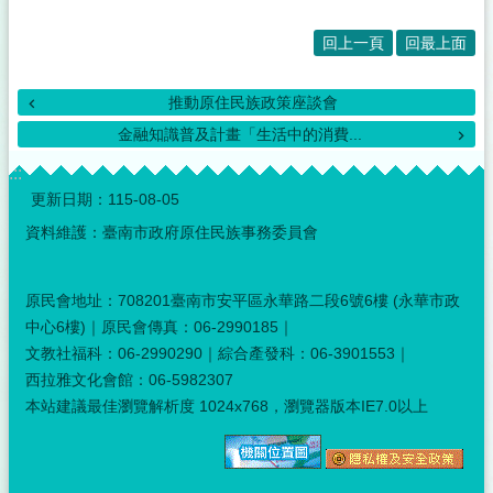
回上一頁
回最上面
推動原住民族政策座談會
金融知識普及計畫「生活中的消費...
:::
更新日期：
115-08-05
資料維護：臺南市政府原住民族事務委員會
原民會地址：708201臺南市安平區永華路二段6號6樓 (永華市政
中心6樓)｜原民會傳真：06-2990185｜
文教社福科：06-2990290｜綜合產發科：06-3901553｜
西拉雅文化會館：06-5982307
本站建議最佳瀏覽解析度 1024x768，瀏覽器版本IE7.0以上