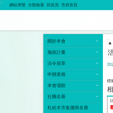
:::
跳到主要內容區塊
網站導覽
分類檢索
回首頁
市府首頁
:::
:::
關於本會
施政計畫
法令規章
2
申辦業務
標
本會場館
社團名冊
1
札哈木市集攤商名冊