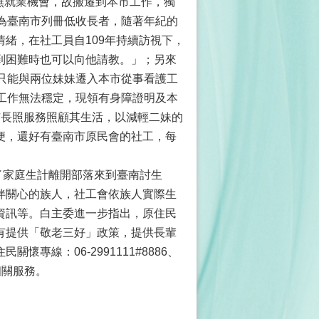
無就業機會，故搬遷到本市工作，獨
為臺南市列冊低收長者，隨著年紀的
緒，在社工員自109年持續訪視下，
到困難時也可以向他請教。」；另來
，只能與兩位妹妹遷入本市從事看護工
工作無法穩定，現領有身障證明及本
市長照服務照顧其生活，以減輕二妹的
便，還好有臺南市原民會的社工，每
家庭生計離開部落來到臺南討生
伴關心的族人，社工會依族人實際生
資訊等。白主委進一步指出，原住民
有提供「敬老三好」政策，提供長輩
專線：06-2991111#8886、
相關服務。