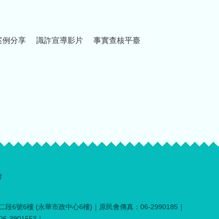
案例分享
識詐宣導影片
事實查核平臺
會
段6號6樓 (永華市政中心6樓)｜原民會傳真：06-2990185｜
-3901553｜