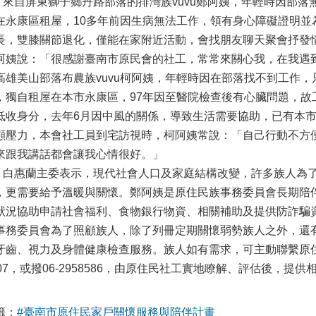
自屏東獅子鄉丹路部落的排灣族vuvu鄭阿姨，年輕時因部落
在永康區租屋，10多年前因生病無法工作，領有身心障礙證明並
長，雙膝關節退化，僅能在家附近活動，會找朋友聊天聚會抒發情
阿姨說：「很感謝臺南市原民會的社工，常常來關心我，在我遇
高雄美山部落布農族vuvu柯阿姨，年輕時因在部落找不到工作
，獨自租屋在本市永康區，97年因至醫院檢查後有心臟問題，故
低收身分，去年6月因中風的關係，導致生活需要協助，已有本
顧壓力，本會社工員到宅訪視時，柯阿姨常說：「自己行動不方
來跟我講話都會讓我心情很好。」
惠蘭主委表示，現代社會人口及家庭結構改變，許多族人為了
，更需要給予溫暖與關懷。鄭阿姨是原住民族事務委員會長期陪
狀況協助申請社會福利、食物銀行物資、相關補助及提供防詐騙
事務委員會為了照顧族人，除了列冊定期關懷弱勢族人之外，還
牙齒、視力及身體健康檢查服務。族人如有需求，可主動聯繫原住民關懷
807，或撥06-2958586，由原住民社工實地瞭解、評估後，提供
籤：
#臺南市原住民家戶關懷服務與陪伴計畫