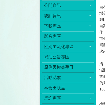
來
公開資訊
自
增
統計資訊
鄭
下載專區
自
作
影音專區
市
照
性別主流化專區
次
補助公告專區
白
活
原住民權益手冊
活
族
活動花絮
的
本會出版品
1
反詐專區
標