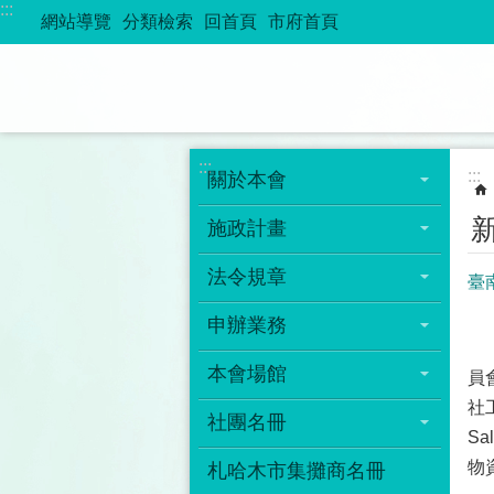
:::
跳到主要內容區塊
網站導覽
分類檢索
回首頁
市府首頁
:::
:::
關於本會
施政計畫
法令規章
臺
申辦業務
為
本會場館
員
社
社團名冊
S
物
札哈木市集攤商名冊