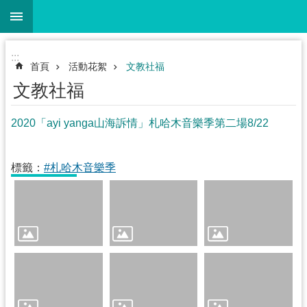
:::
跳到主要內容區塊
搜
尋
進
階
:::
搜
首頁
活動花絮
文教社福
尋
文教社福
2020「ayi yanga山海訴情」札哈木音樂季第二場8/22
關
於
標籤：
#札哈木音樂季
本
會
施
政
計
畫
法
令