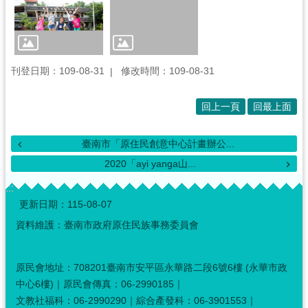
音
專
區
性
別
刊登日期：109-08-31
修改時間：109-08-31
主
流
回上一頁
回最上面
化
專
區
臺南市「原住民創意中心計畫辦公...
2020「ayi yanga山...
補
助
:::
公
更新日期：
115-08-07
告
資料維護：臺南市政府原住民族事務委員會
專
區
原
原民會地址：708201臺南市安平區永華路二段6號6樓 (永華市政
住
中心6樓)｜原民會傳真：06-2990185｜
民
文教社福科：06-2990290｜綜合產發科：06-3901553｜