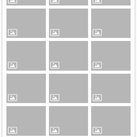
規
章
申
辦
業
務
本
會
場
館
社
團
名
冊
札
哈
木
市