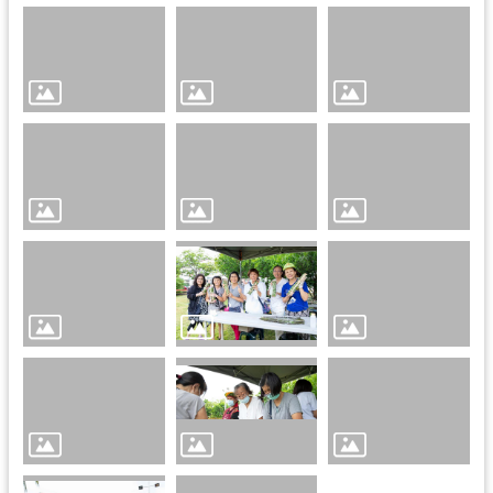
集
攤
商
名
冊
公
開
資
訊
統
計
資
訊
下
載
專
區
影