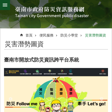
搜
跳到主要內容區塊
尋
進
階
搜
熱
颱
地
風
震
門
尋
關
首頁
便民服務
防災小學堂
災害潛勢圖資
鍵
災
災害潛勢圖資
字
害
防
救
臺南市開放式防災資訊跨平台系統
辦
公
室
簡
介
災
防
新
聞