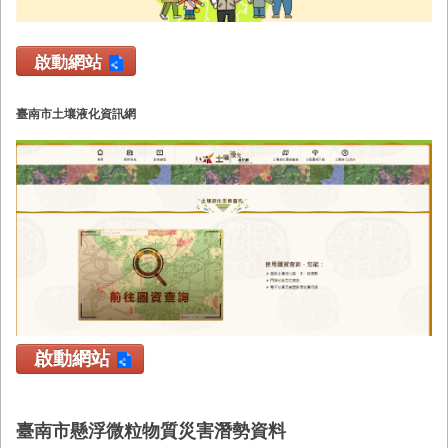
業
務
啟動網站
專
區
臺南市土壤液化資訊網
便
民
服
務
網
站
導
覽
回
啟動網站
首
頁
市
臺南市懸浮微粒物質災害潛勢資料
府