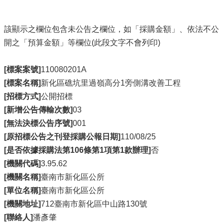
該顯示之欄位包含未公告之欄位，如「採購金額」、依法不公
開之「預算金額」等欄位(此段文字不會列印)
[標案案號]
110080201A
[標案名稱]
新化區礁坑里過嶺高分1旁側溝改善工程
[招標方式]
公開招標
[新增公告傳輸次數]
03
[無法決標公告序號]
001
[原招標公告之刊登採購公報日期]
110/08/25
[是否依據採購法第106條第1項第1款辦理]
否
[機關代碼]
3.95.62
[機關名稱]
臺南市新化區公所
[單位名稱]
臺南市新化區公所
[機關地址]
712臺南市新化區中山路130號
[聯絡人]
潘彥肇