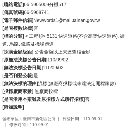
[聯絡電話]
06-5905009分機517
[傳真號碼]
06-5908741
[電子郵件信箱]
Newwords1@mail.tainan.gov.tw
[是否複數決標]
否
[標的分類]
< 工程類> 5131 快速道路(不含高架快速道路), 街
道, 馬路, 鐵路及機場跑道
[採購金額級距]
公告金額以上未達查核金額
[原無法決標公告日期]
110/09/02
[無法決標公告日期]
110/09/02
[是否刊登公報]
是
[無法決標的理由]
流標(無廠商投標或未達法定開標家數)
[投標廠商家數]
無廠商投標
[是否沿用本案號及原招標方式續行招標]
否
[附加說明]
發布單位：臺南市新化區公所
刊登日期：110-09-01
修改時間：110-09-01