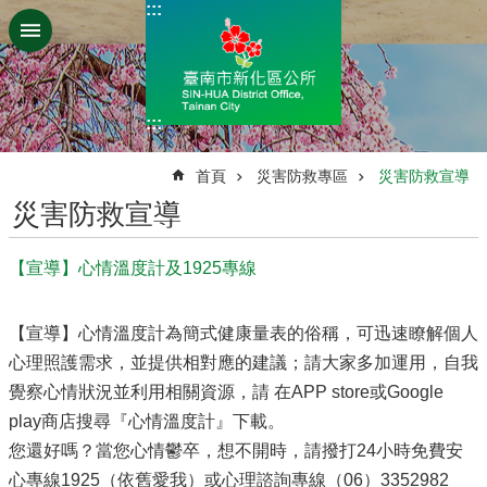
:::
跳到主要內容區塊
:::
:::
首頁
災害防救專區
災害防救宣導
災害防救宣導
【宣導】心情溫度計及1925專線
【宣導】心情溫度計為簡式健康量表的俗稱，可迅速瞭解個人
心理照護需求，並提供相對應的建議；請大家多加運用，自我
覺察心情狀況並利用相關資源，請 在APP store或Google
play商店搜尋『心情溫度計』下載。
您還好嗎？當您心情鬱卒，想不開時，請撥打24小時免費安
心專線1925（依舊愛我）或心理諮詢專線（06）3352982