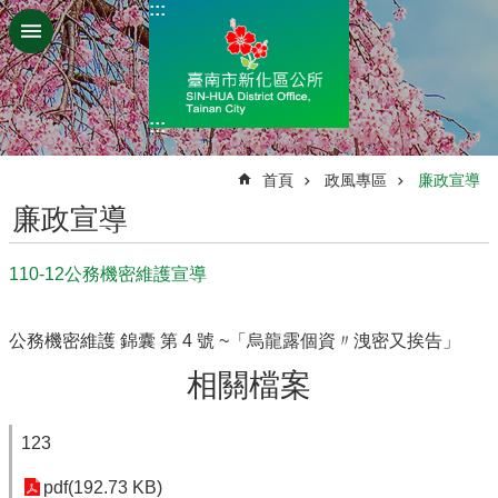
:::
跳到主要內容區塊
:::
:::
首頁
政風專區
廉政宣導
廉政宣導
110-12公務機密維護宣導
公務機密維護 錦囊 第 4 號 ~「烏龍露個資〃洩密又挨告」
相關檔案
123
pdf(192.73 KB)