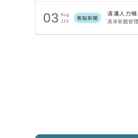
清溝人力機
03
Aug
焦點新聞
清淨家園管
115