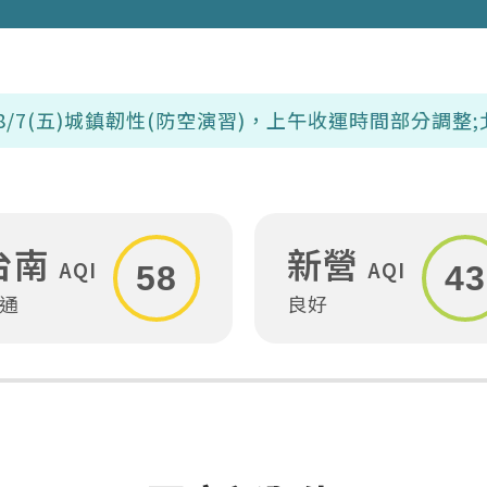
韌性(防空演習)，上午收運時間部分調整;北區、東區
台南
新營
AQI
AQI
58
43
通
良好