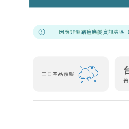
因應非洲豬瘟應變資訊專區
8/7(五)城鎮
三日空品預報
普