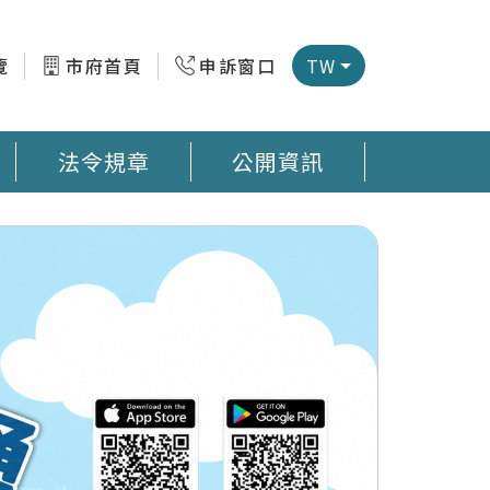
覽
市府首頁
申訴窗口
TW
法令規章
公開資訊
微型感測器地圖 臺南市公廁地圖 回收站地圖網
預防登革熱