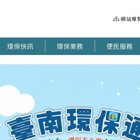
網站導
環保快訊
環保業務
便民服務
握 垃圾車即時動態 臺南市奉茶地圖 大型廢棄物清運 