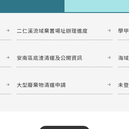
二仁溪流域棄置場址辦理進度
學
安南區底渣清運及公開資訊
海
大型廢棄物清運申請
未
文