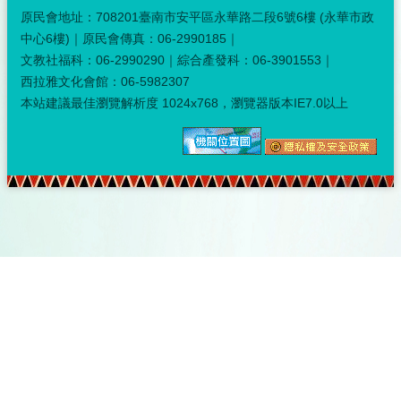
原民會地址：708201臺南市安平區永華路二段6號6樓 (永華市政
中心6樓)｜原民會傳真：06-2990185｜
文教社福科：06-2990290｜綜合產發科：06-3901553｜
西拉雅文化會館：06-5982307
本站建議最佳瀏覽解析度 1024x768，瀏覽器版本IE7.0以上