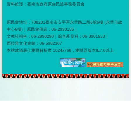
資料維護：臺南市政府原住民族事務委員會
原民會地址：708201臺南市安平區永華路二段6號6樓 (永華市政
中心6樓)｜原民會傳真：06-2990185｜
文教社福科：06-2990290｜綜合產發科：06-3901553｜
西拉雅文化會館：06-5982307
本站建議最佳瀏覽解析度 1024x768，瀏覽器版本IE7.0以上