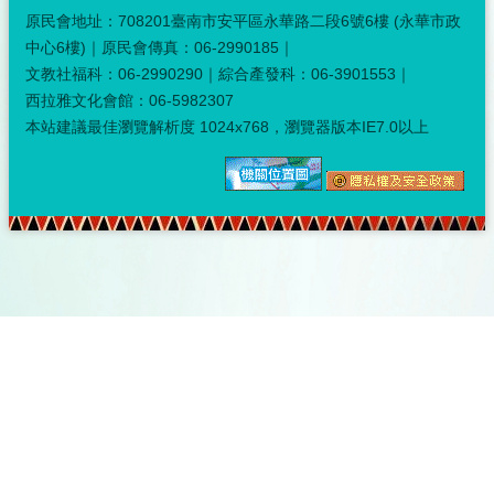
原民會地址：708201臺南市安平區永華路二段6號6樓 (永華市政
中心6樓)｜原民會傳真：06-2990185｜
文教社福科：06-2990290｜綜合產發科：06-3901553｜
西拉雅文化會館：06-5982307
本站建議最佳瀏覽解析度 1024x768，瀏覽器版本IE7.0以上