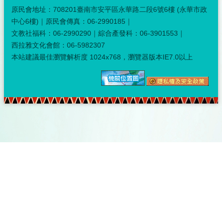
原民會地址：708201臺南市安平區永華路二段6號6樓 (永華市政
中心6樓)｜原民會傳真：06-2990185｜
文教社福科：06-2990290｜綜合產發科：06-3901553｜
西拉雅文化會館：06-5982307
本站建議最佳瀏覽解析度 1024x768，瀏覽器版本IE7.0以上