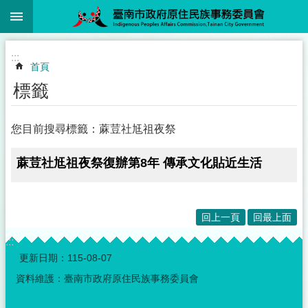
:::
跳到主要內容區塊
:::
首頁
標籤
您目前搜尋標籤：蔴荳社尪祖夜祭
蔴荳社尪祖夜祭復辦第8年 傳承文化貼近生活
回上一頁
回最上面
:::
更新日期：
115-08-07
資料維護：臺南市政府原住民族事務委員會