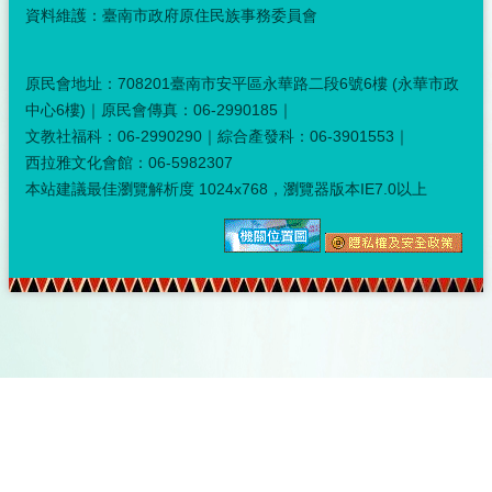
資料維護：臺南市政府原住民族事務委員會
原民會地址：708201臺南市安平區永華路二段6號6樓 (永華市政
中心6樓)｜原民會傳真：06-2990185｜
文教社福科：06-2990290｜綜合產發科：06-3901553｜
西拉雅文化會館：06-5982307
本站建議最佳瀏覽解析度 1024x768，瀏覽器版本IE7.0以上