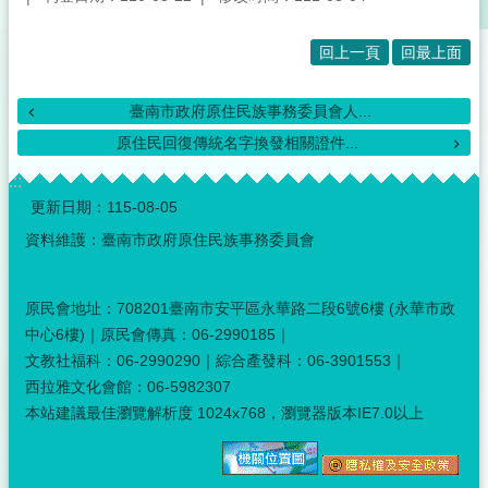
回上一頁
回最上面
臺南市政府原住民族事務委員會人...
原住民回復傳統名字換發相關證件...
:::
更新日期：
115-08-05
資料維護：臺南市政府原住民族事務委員會
原民會地址：708201臺南市安平區永華路二段6號6樓 (永華市政
中心6樓)｜原民會傳真：06-2990185｜
文教社福科：06-2990290｜綜合產發科：06-3901553｜
西拉雅文化會館：06-5982307
本站建議最佳瀏覽解析度 1024x768，瀏覽器版本IE7.0以上