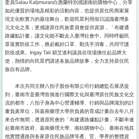
委員Salau Kaljimuran白惠蘭特別感謝南紡購物中心，分享
如此優質的場地及精彩的活動內容，也提供原住民商家展
現文化軟實力的最佳舞台，歡迎民眾利用假日認識臺灣多
元文化之美；更感謝原住民族委員會提供資源，「布建通
路據點計畫」讓文化能不斷走入臺灣社會中。同時呼籲民
眾落實防疫工作，務必戴好口罩、勤洗手消毒，共同守護
防疫成果。Ingay Tali 穎艾達利議員在現場擔任起品牌大
使，熱情的向民眾們講述各族品牌故事，全力支持原住民
族自有品牌。
本次共同主辦八拍子股份有限公司行銷總監石展丞提
到，臺南市是臺灣首個進行國際文化與臺灣原住民族文化交
流的都市，八拍子身為中心營運輔導、行銷與品牌識別的計
畫負責單位，與嘉南藥理大學所負責的育成計畫自去年八月
來合作無間，透過原民會的「布建通路據點計畫」不斷串連
起臺南市政府、嘉南藥理大學、南紡購物中心、臺南在地其
他實體通路與各家原住民族品牌等產、官、學界的整體資