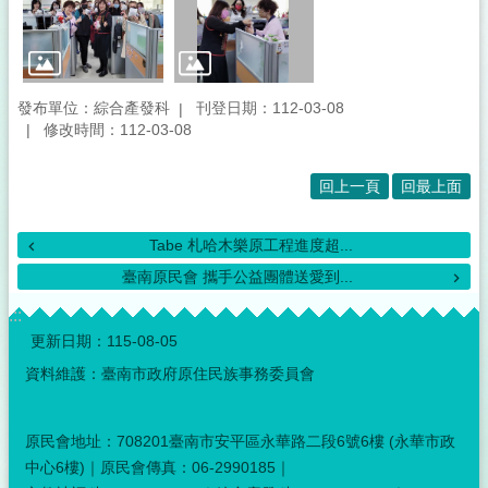
發布單位：綜合產發科
刊登日期：112-03-08
修改時間：112-03-08
回上一頁
回最上面
Tabe 札哈木樂原工程進度超...
臺南原民會 攜手公益團體送愛到...
:::
更新日期：
115-08-05
資料維護：臺南市政府原住民族事務委員會
原民會地址：708201臺南市安平區永華路二段6號6樓 (永華市政
中心6樓)｜原民會傳真：06-2990185｜