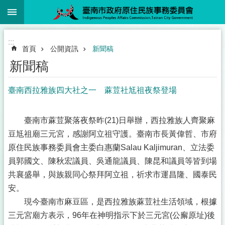
:::
跳到主要內容區塊
:::
首頁
公開資訊
新聞稿
新聞稿
臺南西拉雅族四大社之一 蔴荳社尪祖夜祭登場
臺南市蔴荳聚落夜祭昨(21)日舉辦，西拉雅族人齊聚麻
豆尪祖廟三元宮，感謝阿立祖守護。臺南市長黃偉哲、市府
原住民族事務委員會主委白惠蘭Salau Kaljimuran、立法委
員郭國文、陳秋宏議員、吳通龍議員、陳昆和議員等皆到場
共襄盛舉，與族親同心祭拜阿立祖，祈求市運昌隆、國泰民
安。
現今臺南市麻豆區，是西拉雅族蔴荳社生活領域，根據
三元宮廟方表示，96年在神明指示下於三元宮(公廨原址)後