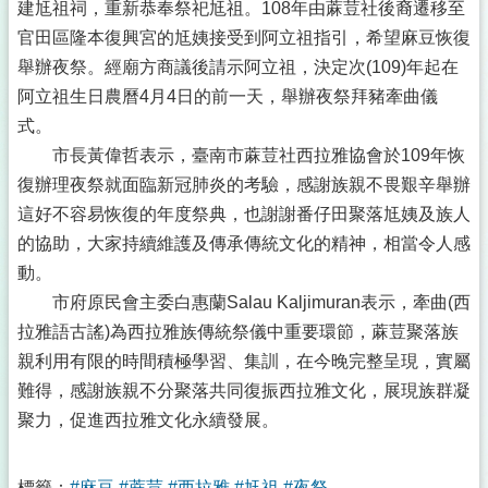
建尪祖祠，重新恭奉祭祀尪祖。108年由蔴荳社後裔遷移至
官田區隆本復興宮的尪姨接受到阿立祖指引，希望麻豆恢復
舉辦夜祭。經廟方商議後請示阿立祖，決定次(109)年起在
阿立祖生日農曆4月4日的前一天，舉辦夜祭拜豬牽曲儀
式。
市長黃偉哲表示，臺南市蔴荳社西拉雅協會於109年恢
復辦理夜祭就面臨新冠肺炎的考驗，感謝族親不畏艱辛舉辦
這好不容易恢復的年度祭典，也謝謝番仔田聚落尪姨及族人
的協助，大家持續維護及傳承傳統文化的精神，相當令人感
動。
市府原民會主委白惠蘭Salau Kaljimuran表示，牽曲(西
拉雅語古謠)為西拉雅族傳統祭儀中重要環節，蔴荳聚落族
親利用有限的時間積極學習、集訓，在今晚完整呈現，實屬
難得，感謝族親不分聚落共同復振西拉雅文化，展現族群凝
聚力，促進西拉雅文化永續發展。
標籤：
#麻豆
#蔴荳
#西拉雅
#尪祖
#夜祭