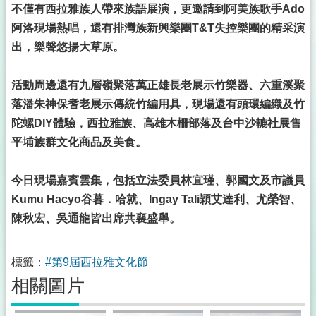
不僅有西拉雅族人帶來族語展演，更邀請到阿美族歌手Ado
阿洛現場熱唱，還有排灣族新興樂團T&T失控樂團的精采演
出，樂聲悠揚大草原。
活動周邊還有九層嶺聚落萬正雄長老展示竹樂器、六重溪聚
落潘朱神保耆老展示傳統竹編用具，現場還有頭環編織及竹
陀螺DIY體驗，西拉雅族、高雄木柵部落及台中沙轆社展售
平埔族群文化商品及美食。
今日現場嘉賓雲集，包括立法委員林宜瑾、郭國文及市議員
Kumu Hacyo谷暮．哈就、Ingay Tali穎艾達利、尤榮智、
陳秋宏、吳通龍皆出席共襄盛舉。
標籤：
#第9屆西拉雅文化節
相關圖片