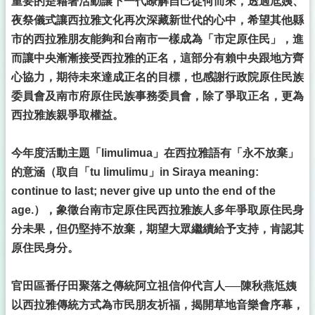
重要的是藉著活動讓下一代瞭解自己從何而來，透過尪姨、
夜祭儀式讓西拉雅文化再次深藏新世代的心中，希望其他縣
市的西拉雅朋友能夠和台南市一樣成為「市定原住民」，進
而讓中央漸漸接受西拉雅的正名，這部分有賴中央跟地方齊
心協力，期待未來達成正名的目標，也感謝行政院原住民族
委員會及南市府原住民族事務委員會，除了爭取正名，更為
西拉雅族親爭取權益。
今年度活動主題「limulimua」在西拉雅語有「永不放棄」
的意涵（取自「tu limulimu」in Siraya meaning:
continue to last; never give up unto the end of the
age.），象徵台南市定原住民西拉雅族人多年爭取原住民身
分未果，但仍堅持不放棄，期望大眾繼續給予支持，肯認其
原住民身分。
官田區番仔田聚落之傳統阿立祖信仰代言人──陳秋燕尪姨
以西拉雅傳統方式為市民朋友祈福，揭開草地音樂會序幕，