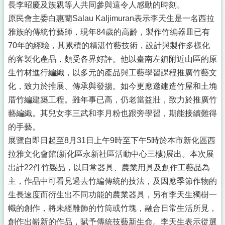
長李昭慶及族親等人共同參與這令人感動的時刻。
原民會主委白惠蘭Salau Kaljimuran表示李天生是一名西拉
雅族的傳統竹藝師，現年84歲的高齡，製作竹編器皿已有
70年的經驗，其累積的精湛竹藝技術，設計與製作多樣化
的客製化產品，頗受各界好評。他以臺南左鎮附近山區的原
生竹材進行編織，以多元的產品與工藝學習課程推廣竹藝文
化，致力於推展、傳承與發揚。如今更應邀建造竹屋和土埆
厝竹編建築工程。雖年事已高，仍老當益壯，致力於推廣竹
藝編織。其兒女李三武和李月粉也跟旁學習，期能接續難得
的手藝。
展覽自即日起至8月31日上午9時至下午5時於本市新化區西
拉雅文化會館(新化區永新社區活動中心三樓)展出。本次展
出計22件竹製品，以日常器具、農業用具及創作工藝品為
主，作品中可看見過去竹編傳統的技法，及因應季節作物的
生長速度而衍生出不同功能的農業器具，另有李天生獨樹一
幟的創作，將未經雕飾的竹筒或竹塊，融合日常生活所見，
創作出嶄新的作品，賦予傳統技藝新生命。李天生表示從選