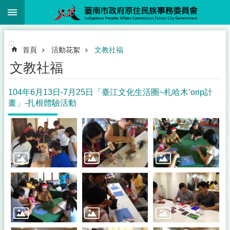
:::
跳到主要內容區塊
:::
首頁
活動花絮
文教社福
文教社福
104年6月13日-7月25日「臺江文化生活圈~札哈木’orip計
畫」-扎根體驗活動