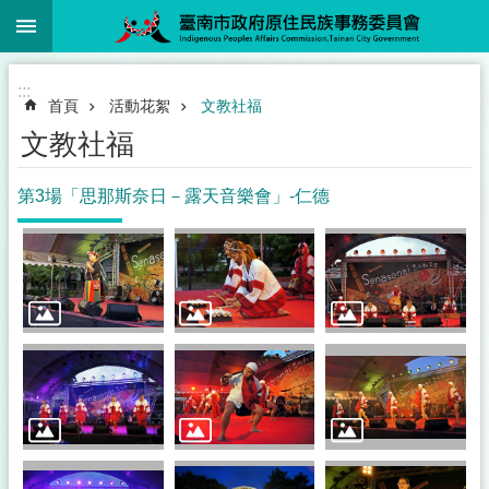
:::
跳到主要內容區塊
:::
首頁
活動花絮
文教社福
文教社福
第3場「思那斯奈日－露天音樂會」-仁德