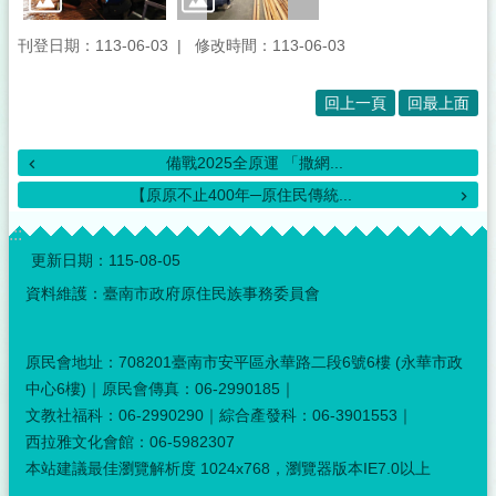
刊登日期：113-06-03
修改時間：113-06-03
回上一頁
回最上面
備戰2025全原運 「撒網...
【原原不止400年─原住民傳統...
:::
更新日期：
115-08-05
資料維護：臺南市政府原住民族事務委員會
原民會地址：708201臺南市安平區永華路二段6號6樓 (永華市政
中心6樓)｜原民會傳真：06-2990185｜
文教社福科：06-2990290｜綜合產發科：06-3901553｜
西拉雅文化會館：06-5982307
本站建議最佳瀏覽解析度 1024x768，瀏覽器版本IE7.0以上