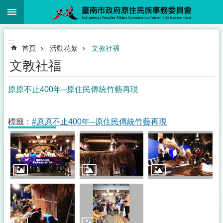
:::
跳到主要內容區塊
:::
首頁
活動花絮
文教社福
文教社福
原原不止400年─原住民傳統竹藝再現
標籤：
#原原不止400年─原住民傳統竹藝再現