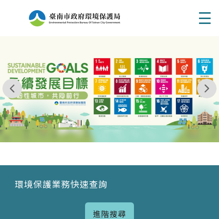
Men
我玩 耶一耶一耶 台南市東区府東街41巷6號 06 - 2
永續發展目標
環境保護業務快速查詢
進階搜尋