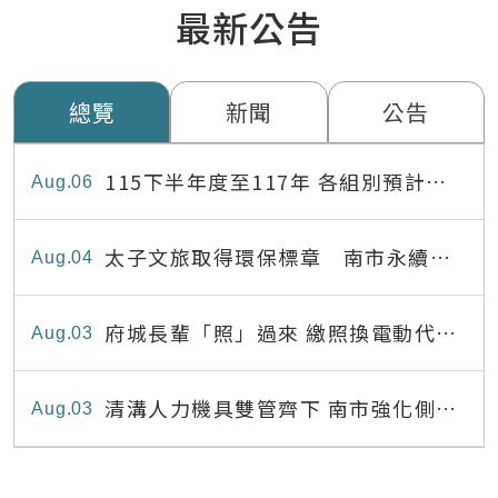
最新公告
總覽
新聞
公告
115下半年度至117年 各組別預計出
Aug
06
缺員額表
太子文旅取得環保標章 南市永續旅
Aug
04
宿達22家
府城長輩「照」過來 繳照換電動代步
Aug
03
最高補助8,000元
清溝人力機具雙管齊下 南市強化側溝
Aug
03
清疏效能