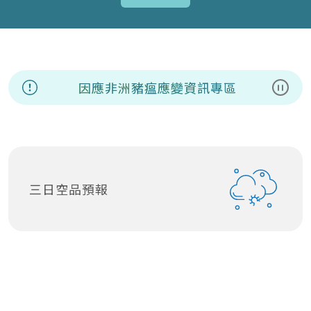
因應非洲豬瘟應變資訊專區
暫停
三日空品預報