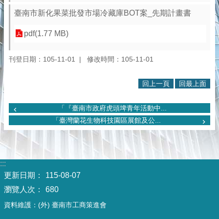
臺南市新化果菜批發市場冷藏庫BOT案_先期計畫書
pdf(1.77 MB)
刊登日期：105-11-01
修改時間：105-11-01
回上一頁
回最上面
「『臺南市政府虎頭埤青年活動中...
「臺灣蘭花生物科技園區展館及公...
:::
更新日期：
115-08-07
瀏覽人次：
680
資料維護：(外) 臺南市工商策進會